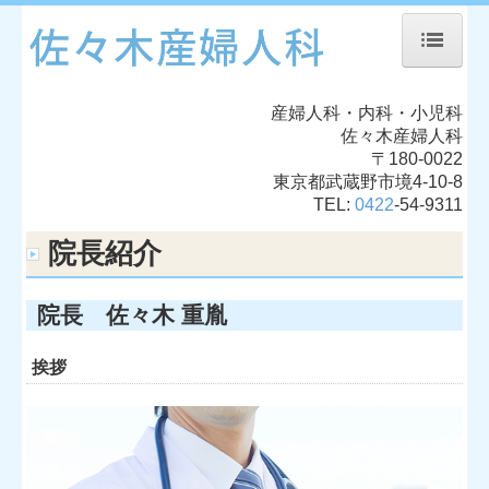
ホーム
産婦人科・内科・小児科
院長紹介
佐々木産婦人科
〒180-0022
診療のご案内
東京都武蔵野市境4-10-8
TEL:
0422
-
54-9311
施設・設備のご案内
院長紹介
交通案内
院長 佐々木 重胤
挨拶